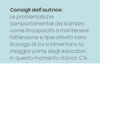
Consigli dell’autrice:
Le problematiche
comportamentali dei bambini
come l’incapacità a mantenere
l’attenzione e l’iperattività sono
la piaga di cui si lamentano la
maggior parte degli educatori
in questo momento storico. C’è
un motivo dietro ogni disagio:
che cosa ci stanno dicendo i
bambini? Forse, l’attuale
programmazione scolastica
non è all’altezza dei figli della
nuova era che la ritengono
noiosa e scontata. Aylin, come
sempre all’avanguardia, porta
esempi concreti da mettere in
atto per modernizzare ciò che
è obsoleto e punta dritta al