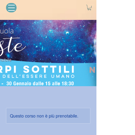
Questo corso non è più prenotabile.