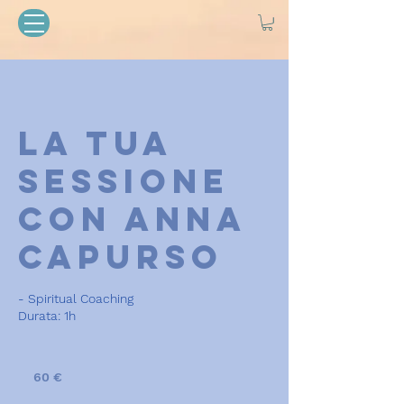
La tua
sessione
con Anna
Capurso
- Spiritual Coaching
Durata: 1h
60
euro
60 €